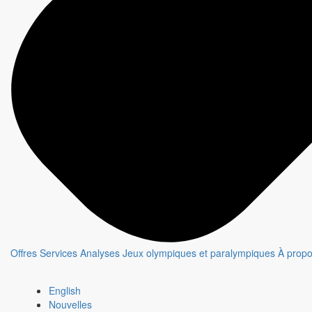
Choisir une option pour diffuser des campagnes dans l'écosystème de
CBC/Radio-Canada
Accompagnement personnalisé
Plan publicitaire réalisé avec un conseiller
Stratégies adaptées aux objectifs spécifiques
Campagnes diffusées dans un écosystème multiplateforme
Écrire à l'équipe
MAX
CBC/Radio-Canada
Plateforme d'achats numériques
Ciblage personnalisé et rapport de performance
Offres
Services
Analyses
Jeux olympiques et paralympiques
À prop
Disponible 24/7
Démarrer une campagne
English
Nouvelles