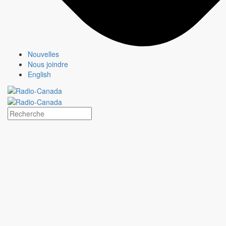
À propos
Qui sommes-nous?
Média responsable
Pourquoi choisir
CBC/Radio-Canada?
Nouvelles
Nous joindre
Offres
English
Services
Analyses
Jeux olympiques et paralympiques
À propos