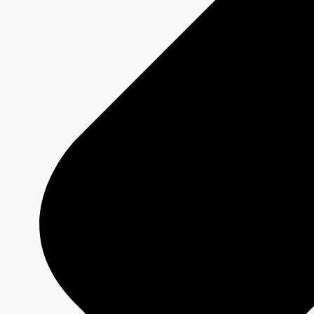
Créativité média
Contenu de marque
Production commerciale
MAX
CBC/Radio-Canada
CarbonIQ – Calculateur d'émissions
Distribution - Vente d'archives
Analyses
Études de cas
Jeux olympiques et paralympiques
Milano Cortina 2026
Paris 2024
À propos
Qui sommes-nous?
Média responsable
Pourquoi choisir
CBC/Radio-Canada?
Jeux olympiques et paralympiques
Milano Cortina 2026
Paris 2024