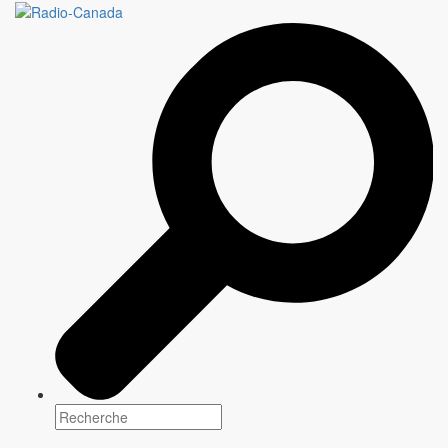
Une programmation
multiplateforme pour tous
les goûts
Tous les jours, CBC/Radio-Canada, le diffuseur public national,
offre une programmation unique qui renseigne, éclaire et divertit
les communautés d'un bout à l'autre du pays.
Explorez notre contenu
Programmation
2026-2027
Entre grands retours et créations originales,
CBC/Radio-Canada
propose une sélection de contenus
qui informent, divertissent et rassemblent les communautés
canadiennes d'un océan à l'autre.