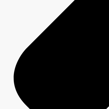
Paris 2024
À propos
Qui sommes-nous?
Média responsable
Pourquoi choisir
CBC/Radio-Canada?
Offres
Services
Analyses
Jeux olympiques et paralympiques
À propos