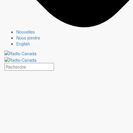
CBC/Radio-Canada l'annonceur des chaînes nationales de
tous
les canadiens
Nouvelles
Nouvelles
Contactez-nous
Nous joindre
English
Annoncer
Nouvelles
Contactez-nous
CBC/Radio-Canada l'annonceur des chaînes nationales de
tous
les canadiens