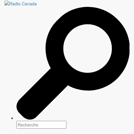
Une programmation
multiplateforme pour tous
les goûts
Tous les jours, CBC/Radio-Canada, le diffuseur public national,
offre une programmation unique qui renseigne, éclaire et divertit
les communautés d'un bout à l'autre du pays.
Explorez notre contenu
Programmation
2026-2027
Entre grands retours et créations originales,
CBC/Radio-Canada
propose une sélection de contenus
qui informent, divertissent et rassemblent les communautés
canadiennes d'un océan à l'autre.