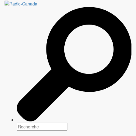
Une programmation
multiplateforme pour tous
les goûts
Tous les jours, CBC/Radio-Canada, le diffuseur public national,
offre une programmation unique qui renseigne, éclaire et divertit
les communautés d'un bout à l'autre du pays.
Explorez notre contenu
Programmation
2026-2027
Entre grands retours et créations originales,
CBC/Radio-Canada
propose une sélection de contenus
qui informent, divertissent et rassemblent les communautés
canadiennes d'un océan à l'autre.