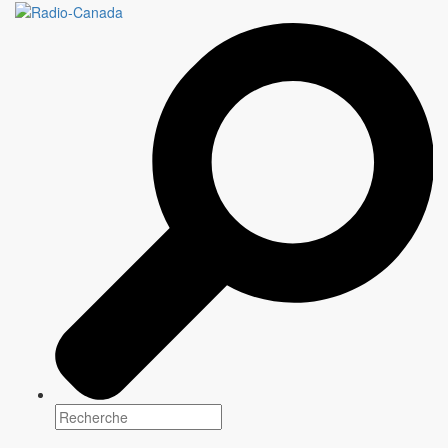
Une programmation
multiplateforme pour tous
les goûts
Tous les jours, CBC/Radio-Canada, le diffuseur public national,
offre une programmation unique qui renseigne, éclaire et divertit
les communautés d'un bout à l'autre du pays.
Explorez notre contenu
Programmation
2026-2027
Entre grands retours et créations originales,
CBC/Radio-Canada
propose une sélection de contenus
qui informent, divertissent et rassemblent les communautés
canadiennes d'un océan à l'autre.