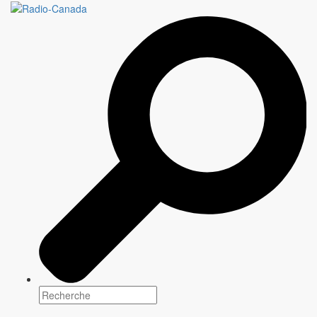
Une programmation
multiplateforme pour tous
les goûts
Tous les jours, CBC/Radio-Canada, le diffuseur public national,
offre une programmation unique qui renseigne, éclaire et divertit
les communautés d'un bout à l'autre du pays.
Explorez notre contenu
Programmation
2026-2027
Entre grands retours et créations originales,
CBC/Radio-Canada
propose une sélection de contenus
qui informent, divertissent et rassemblent les communautés
canadiennes d'un océan à l'autre.