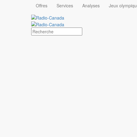
Offres
Services
Analyses
Jeux olympiqu