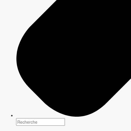
EXPLORA SAUVAGE
Docu-réalité
HISTOIRE & EXPLORATION
Docu-réalité
DOCUMENTAIRES SANTÉ & MIEUX-ETRE
Docu-réalité
DOCUMENTAIRES PLANÈTE & ENVIRONNEMENT
Docu-réalité
PLANÈTE TECHNO
Docu-réalité, Magazine
QU'EST-CE QUI SE PASSE QUAND...?
Docu-réalité
DOCUMENTAIRES SCIENCE & TECHNOLOGIE
Docu-réalité
LE GROS LABORATOIRE
Docu-réalité
MISSION EXPLORA
Docu-réalité
DOCUMENTAIRES DÉCOUVERTE & EXPLORATION
Docu-réalité
Variété