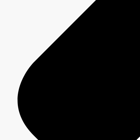
Milano Cortina 2026
Paris 2024
À propos
Qui sommes-nous?
Média responsable
Pourquoi choisir
CBC/Radio-Canada?
Offres
Services
Analyses
Jeux olympiques et paralympiques
À propos