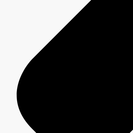
Jeux olympiques et paralympiques
Milano Cortina 2026
Paris 2024
À propos
Qui sommes-nous?
Média responsable
Pourquoi choisir
CBC/Radio-Canada?
Offres
Services
Analyses
Jeux olympiques et paralympiques