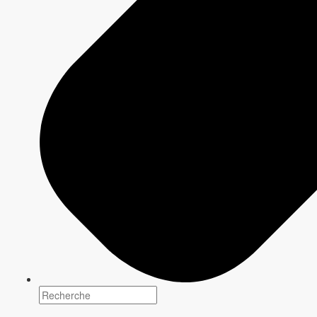
environnementaux contemporains et sur la nature sous ses
formes les plus spectaculaires.
Ne manquez pas :
CONCEVOIR L'IMPOSSIBLE S5
FORMULE 1 : LA TECHNOLOGIE DE L'EXTRÊME
UN MONSTRE DANS LES ÉGOUTS
DAVID SAINT-JACQUES : MISSION SPATIALE
INSIDE MIGHTY MACHINES
MÉGA CONSTRUCTIONS
VÉHICULES EXTRÊMES
PERCÉES DE GÉNIE
LE GROS LABORATOIRE
et bien d'autres
Discuter avec un expert
Les équipes de
CBC & Radio-Canada
Solutions Média offrent des stratégies
adaptées pour créer et optimiser des
campagnes qui relient les marques à leurs