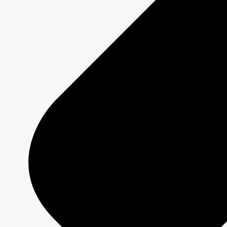
Services
Analyses
Jeux olympiques et paralympiques
À propos
CBC/Radio-Canada l'annonceur des chaînes nationales de
tous
les canadiens
Nouvelles
Contactez-nous