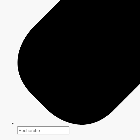
Synopsis
Contenu à venir.
Discuter avec un expert
Les équipes de
CBC & Radio-Canada
Solutions Média offrent des stratégies
adaptées pour créer et optimiser des
campagnes qui relient les marques à leurs
clients.
Écrire à l'équipe
Infolettre - Publicité
Cette infolettre mensuelle, destinée aux agences et aux
annonceurs, présente les opportunités publicitaires sur les
plateformes de
CBC/Radio-Canada.