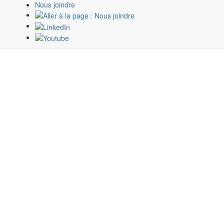
Nous joindre