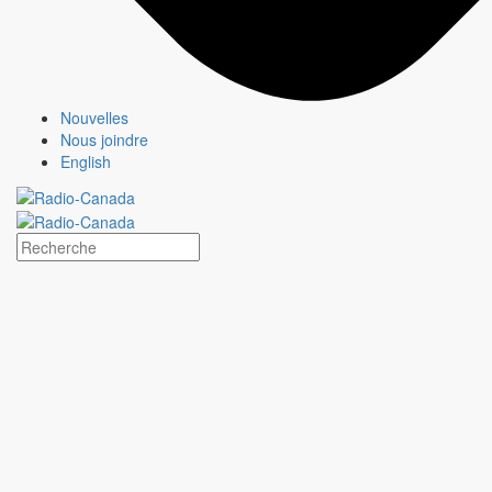
Jeux olympiques et paralympiques
Milano Cortina 2026
Paris 2024
À propos
Nouvelles
Qui sommes-nous?
Nous joindre
Média responsable
English
Pourquoi choisir
CBC/Radio-Canada?
Jeux olympiques et paralympiques
Milano Cortina 2026
Paris 2024
À propos
Qui sommes-nous?
Média responsable
Pourquoi choisir
CBC/Radio-Canada?
Offres