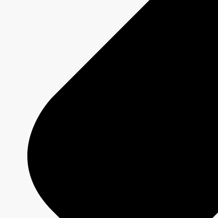
Disponible 24/7
Démarrer une campagne
Offres
Programmation 2026-2027
Plateformes
Émissions
Grilles de programmation
Formats créatifs
Spécifications techniques
Services
Créativité média
Contenu de marque
Production commerciale
MAX
CBC/Radio-Canada
CarbonIQ – Calculateur d'émissions
Distribution - Vente d'archives
Analyses
Études de cas