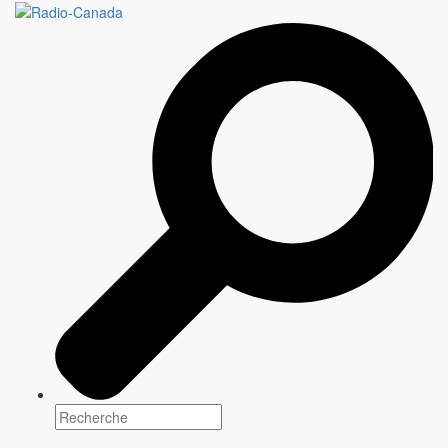
SAINT-ELIE-DE-
LEGENDES
4 épisodes X 60 minutes
Genre(s)
Comédie
Plateforme(s)
Horaire: Lundi 22 h 30
Scénarisation
Information à venir