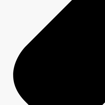
Qui sommes-nous?
Média responsable
Pourquoi choisir
CBC/Radio-Canada?
Jeux olympiques et paralympiques
Milano Cortina 2026
Paris 2024
À propos
Qui sommes-nous?
Média responsable
Pourquoi choisir
CBC/Radio-Canada?
Offres
Services
Analyses