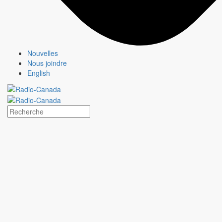
Jeux olympiques et paralympiques
À propos
Nouvelles
Nous joindre
English
CBC/Radio-Canada l'annonceur des chaînes nationales de
tous
les canadiens
Nouvelles
Contactez-nous
Annoncer
Nouvelles
Contactez-nous