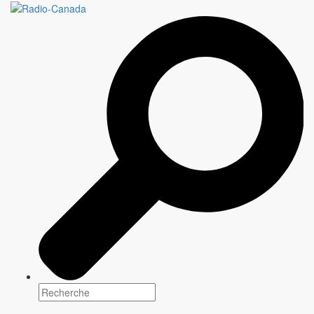
POP CHAT
Genre(s)
Non classé
Plateforme(s)
Panélistes
Shireen Ahmed, Angelina Chapin, Kevin Fallon, Sarah Hagi,
Hussein Kesvani, Stacy Lee Kong, Kathleen Newman-Bremang,
and Andrea Warner.
Scénarisation