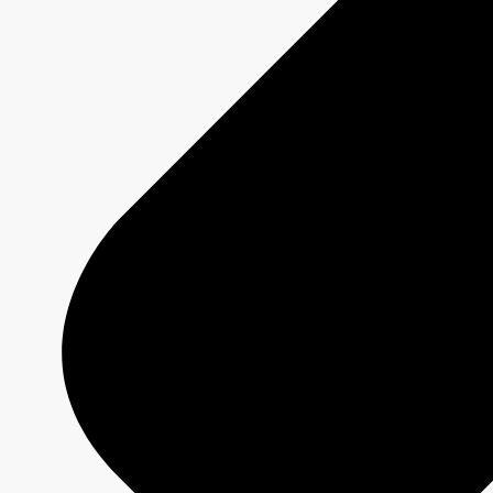
Offres
Programmation 2026-2027
Plateformes
Émissions
Grilles de programmation
Formats créatifs
Spécifications techniques
Services
Créativité média
Contenu de marque
Production commerciale
MAX
CBC/Radio-Canada
CarbonIQ – Calculateur d'émissions
Distribution - Vente d'archives
Analyses
Études de cas
Jeux olympiques et paralympiques
Milano Cortina 2026
Paris 2024