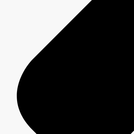
Offres
Programmation 2026-2027
Plateformes
Émissions
Grilles de programmation
Formats créatifs
Spécifications techniques
Services
Créativité média
Contenu de marque
Production commerciale
MAX
CBC/Radio-Canada
CarbonIQ – Calculateur d'émissions
Distribution - Vente d'archives
Analyses
Études de cas
Jeux olympiques et paralympiques
Milano Cortina 2026
Paris 2024
À propos