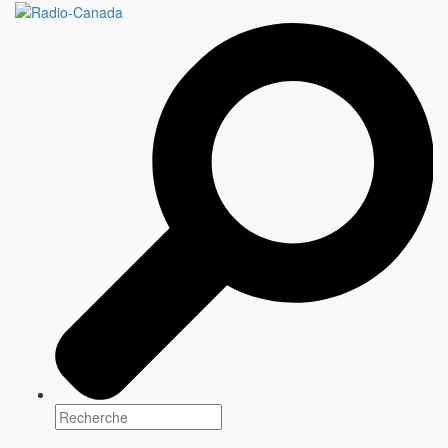
OTHER PEOPLE'S
PROBLEMS
9 épisodes X 20-30 minutes
Genre(s)
Variété
Plateforme(s)
Date de sortie: Novembre 2018
Scénarisation
Information à venir