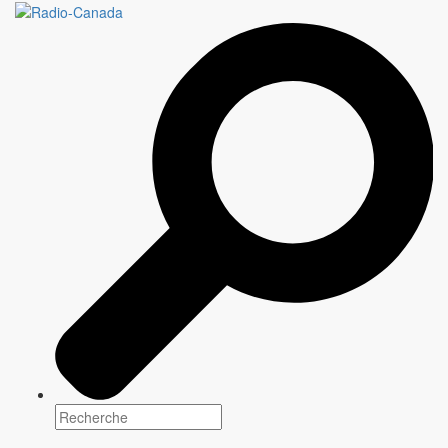
OH! ENFANTS À BORD
Collection de contenus
Genre(s)
Famille
Plateforme(s)
Scénarisation
Information à venir
Réalisation
Information à venir