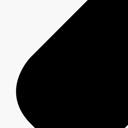
Accompagnement personnalisé
Plan publicitaire réalisé avec un conseiller
Stratégies adaptées aux objectifs spécifiques
Campagnes diffusées dans un écosystème multiplateforme
Écrire à l'équipe
MAX
CBC/Radio-Canada
Plateforme d'achats numériques
Ciblage personnalisé et rapport de performance
Disponible 24/7
Démarrer une campagne
Offres
Programmation 2026-2027
Plateformes