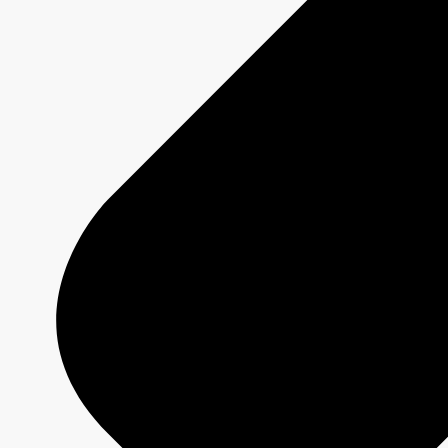
Offres
Programmation 2026-2027
Plateformes
Émissions
Grilles de programmation
Formats créatifs
Spécifications techniques
Services
Créativité média
Contenu de marque
Production commerciale
MAX
CBC/Radio-Canada
CarbonIQ – Calculateur d'émissions
Distribution - Vente d'archives
Analyses
Études de cas
Jeux olympiques et paralympiques
Milano Cortina 2026