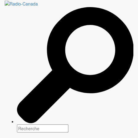
LUMIÈRE SUR...
Genre(s)
Docu-réalité
Plateforme(s)