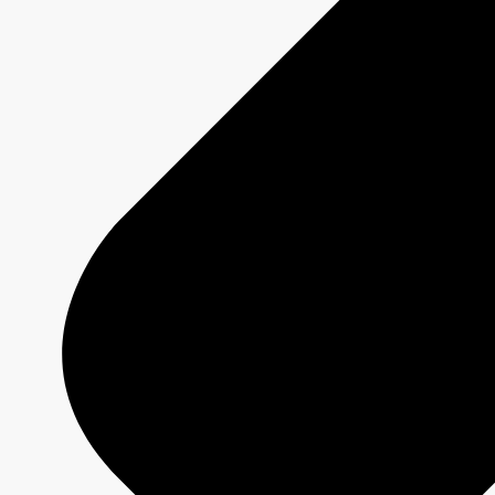
Démarrer une campagne
Offres
Programmation 2026-2027
Plateformes
Émissions
Grilles de programmation
Formats créatifs
Spécifications techniques
Services
Créativité média
Contenu de marque
Production commerciale
MAX
CBC/Radio-Canada
CarbonIQ – Calculateur d'émissions
Distribution - Vente d'archives
Analyses
Études de cas
Jeux olympiques et paralympiques