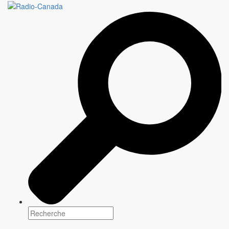
LE JOUR DU SEIGNEUR
60 minutes
Genre(s)
Non classé
Plateforme(s)
Saison : 2026-2027
Scénarisation
Information à venir
Réalisation