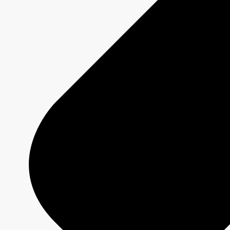
Ciblage personnalisé et rapport de performance
Disponible 24/7
Démarrer une campagne
Offres
Programmation 2026-2027
Plateformes
Émissions
Grilles de programmation
Formats créatifs
Spécifications techniques
Services
Créativité média
Contenu de marque
Production commerciale
MAX
CBC/Radio-Canada
CarbonIQ – Calculateur d'émissions
Distribution - Vente d'archives
Analyses