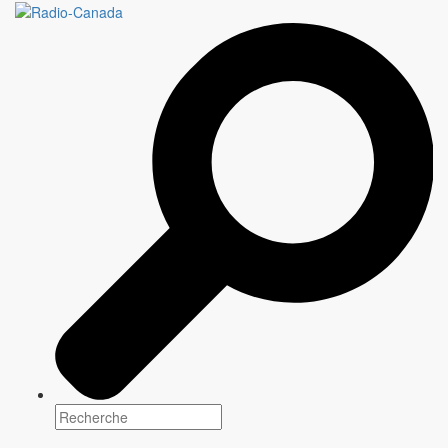
LA MÉLANCOLITE
Genre(s)
Comédie
Plateforme(s)
Date de sortie: Avril 2022
Scénarisation
Bruno Blanchet
Réalisation
Arnaud Bouquet