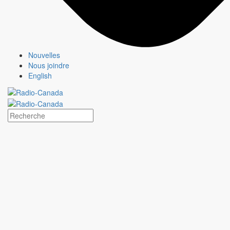
Études de cas
Jeux olympiques et paralympiques
Milano Cortina 2026
Paris 2024
Nouvelles
À propos
Nous joindre
Qui sommes-nous?
English
Média responsable
Pourquoi choisir
CBC/Radio-Canada?
Jeux olympiques et paralympiques
Milano Cortina 2026
Paris 2024
À propos
Qui sommes-nous?
Média responsable
Pourquoi choisir
CBC/Radio-Canada?
Offres