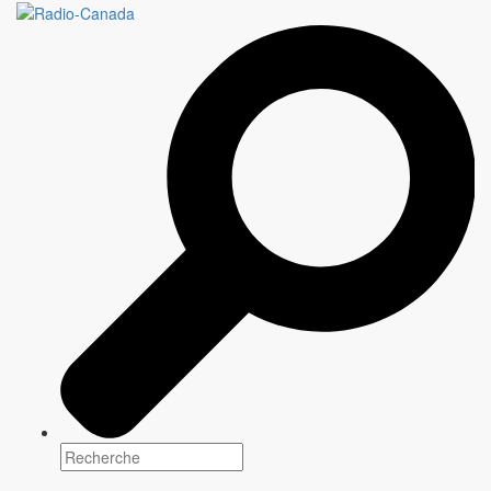
L'ACADÉMIE DE
VOYAGE BRUNO
BLANCHET
Genre(s)
Docu-réalité
Plateforme(s)
En ligne: dès avril 2021