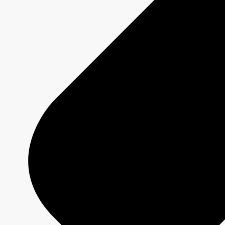
Plateforme d'achats numériques
Ciblage personnalisé et rapport de performance
Disponible 24/7
Démarrer une campagne
Offres
Programmation 2026-2027
Plateformes
Émissions
Grilles de programmation
Formats créatifs
Spécifications techniques
Services
Créativité média
Contenu de marque
Production commerciale
MAX
CBC/Radio-Canada
CarbonIQ – Calculateur d'émissions
Distribution - Vente d'archives