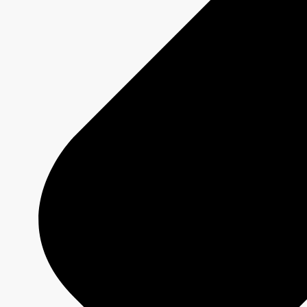
Jeux olympiques et paralympiques
Milano Cortina 2026
Paris 2024
À propos
Qui sommes-nous?
Média responsable
Pourquoi choisir
CBC/Radio-Canada?
Offres
Services
Analyses
Jeux olympiques et paralympiques