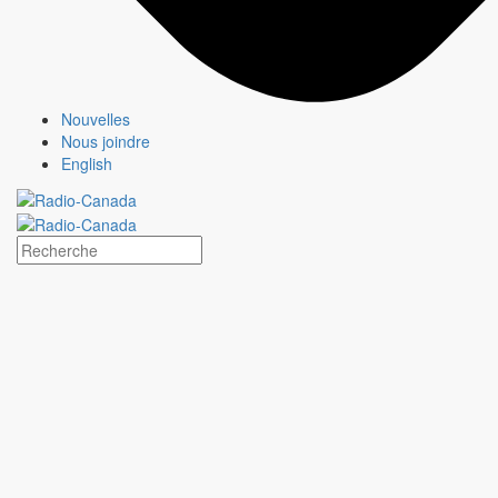
Qui sommes-nous?
Média responsable
Pourquoi choisir
CBC/Radio-Canada?
Offres
Nouvelles
Nous joindre
English
Services
Analyses
Jeux olympiques et paralympiques
À propos
CBC/Radio-Canada l'annonceur des chaînes nationales de