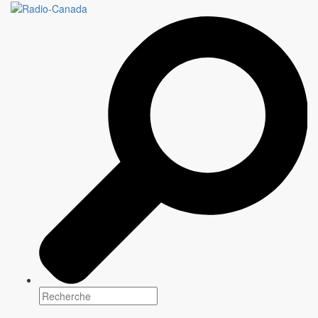
3 episodes x 60 minutes
Genre(s)
Docu-réalité
Plateforme(s)
Saison: Hiver-Printemps 2022
Horaire: Jeudi, 21 h 00
Scénarisation
Information à venir
Réalisation
Information à venir