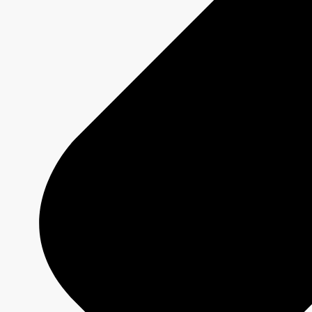
Créativité média
Contenu de marque
Production commerciale
MAX
CBC/Radio-Canada
CarbonIQ – Calculateur d'émissions
Distribution - Vente d'archives
Analyses
Études de cas
Jeux olympiques et paralympiques
Milano Cortina 2026
Paris 2024
À propos
Qui sommes-nous?
Média responsable
Pourquoi choisir
CBC/Radio-Canada?
Jeux olympiques et paralympiques
Milano Cortina 2026
Paris 2024
À propos