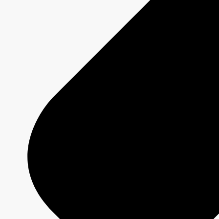
Programmation 2026-2027
Plateformes
Émissions
Grilles de programmation
Formats créatifs
Spécifications techniques
Services
Créativité média
Contenu de marque
Production commerciale
MAX
CBC/Radio-Canada
CarbonIQ – Calculateur d'émissions
Distribution - Vente d'archives
Analyses
Études de cas
Jeux olympiques et paralympiques
Milano Cortina 2026
Paris 2024
À propos