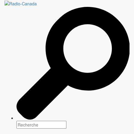
DOC HUMANITÉ
28 épisodes X 60 minutes
Genre(s)
Docu-réalité
Plateforme(s)
Saison : Automne 2026
Scénarisation
Information à venir
Réalisation