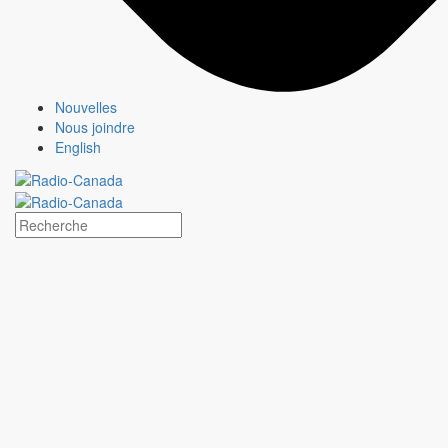
Qui sommes-nous?
Média responsable
Pourquoi choisir
CBC/Radio-Canada?
Jeux olympiques et paralympiques
Nouvelles
Milano Cortina 2026
Nous joindre
Paris 2024
English
À propos
Qui sommes-nous?
Média responsable
Pourquoi choisir
CBC/Radio-Canada?
Offres
Services
Analyses