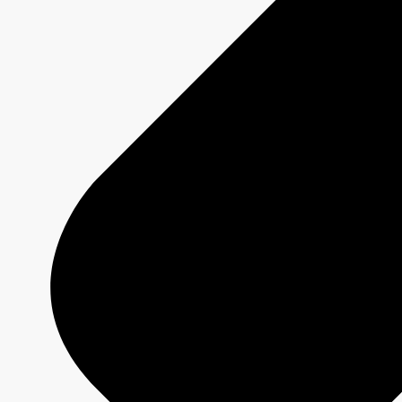
Accompagnement personnalisé
Plan publicitaire réalisé avec un conseiller
Stratégies adaptées aux objectifs spécifiques
Campagnes diffusées dans un écosystème multiplateforme
Écrire à l'équipe
MAX
CBC/Radio-Canada
Plateforme d'achats numériques
Ciblage personnalisé et rapport de performance
Disponible 24/7
Démarrer une campagne
Offres
Programmation 2026-2027
Plateformes
Émissions
Grilles de programmation