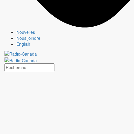
Formats créatifs
Spécifications techniques
Services
Créativité média
Contenu de marque
Nouvelles
Production commerciale
Nous joindre
MAX
CBC/Radio-Canada
English
CarbonIQ – Calculateur d'émissions
Distribution - Vente d'archives
Analyses
Études de cas
Jeux olympiques et paralympiques
Milano Cortina 2026
Paris 2024
À propos
Qui sommes-nous?
Média responsable
Pourquoi choisir
CBC/Radio-Canada?
Jeux olympiques et paralympiques