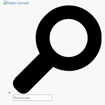
DE PIERRE EN FILLE
8 épisodes x 30 minutes
Genre(s)
Comédie
Plateforme(s)