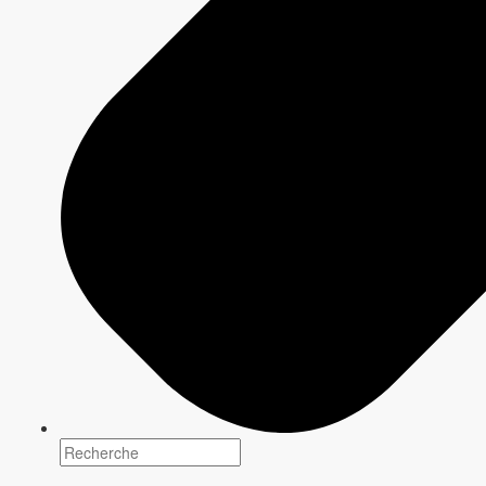
France Beaudoin, Mélanie Campeau et Isabelle Vaillancourt
Scénarisation
Information à venir
Réalisation
Information à venir
Production
Pamplemousse Média et Productions Mélomanie
En vedette
Information à venir
Synopsis
Pour la première fois à la télévision, la docusérie Au coeur de la
DPJ propose une incursion inédite dans le quotidien
d'intervenantes de la DPJ, des femmes qui ont la mission vitale de
protéger nos enfants en danger. Cette série nous transporte sur
le terrain où l'on suit des cas réels au fil des 10 épisodes de 30
minutes.
Chaque fois qu'un événement tragique fait les manchettes, nous