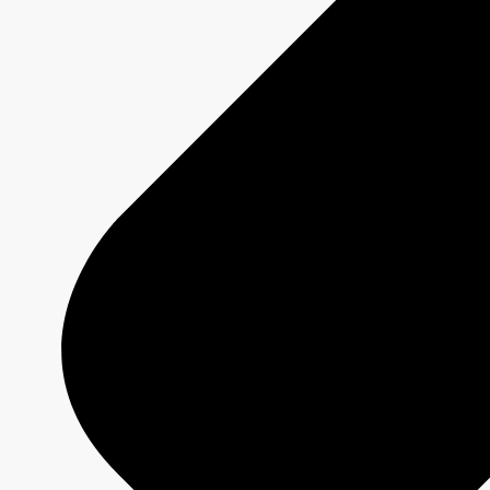
Plateformes
Émissions
Grilles de programmation
Formats créatifs
Spécifications techniques
Services
Créativité média
Contenu de marque
Production commerciale
MAX
CBC/Radio-Canada
CarbonIQ – Calculateur d'émissions
Distribution - Vente d'archives
Analyses
Études de cas
Jeux olympiques et paralympiques
Milano Cortina 2026
Paris 2024
À propos
Qui sommes-nous?