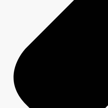
Plateformes
Émissions
Grilles de programmation
Formats créatifs
Spécifications techniques
Services
Créativité média
Contenu de marque
Production commerciale
MAX
CBC/Radio-Canada
CarbonIQ – Calculateur d'émissions
Distribution - Vente d'archives
Analyses
Études de cas
Jeux olympiques et paralympiques
Milano Cortina 2026
Paris 2024
À propos
Qui sommes-nous?