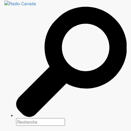
ASKING FOR IT
7 épisodes X 30 minutes
Genre(s)
Docu-réalité
Plateforme(s)
Date de sortie: Hiver 2020
Scénarisation
Information à venir
Réalisation